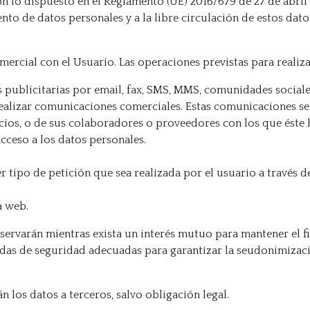
 lo dispuesto en el Reglamento (UE) 2016/679 de 27 de abril 
nto de datos personales y a la libre circulación de estos datos,
mercial con el Usuario. Las operaciones previstas para realiza
publicitarias por email, fax, SMS, MMS, comunidades sociale
e realizar comunicaciones comerciales. Estas comunicaciones 
icios, o de sus colaboradores o proveedores con los que ést
acceso a los datos personales.
r tipo de petición que sea realizada por el usuario a través 
a web.
servarán mientras exista un interés mutuo para mantener el f
idas de seguridad adecuadas para garantizar la seudonimizació
n los datos a terceros, salvo obligación legal.