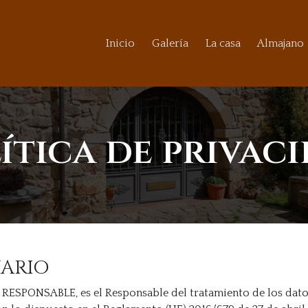
Inicio
Galería
La casa
Almajano
ítica de privac
UARIO
e RESPONSABLE, es el Responsable del tratamiento de los dato